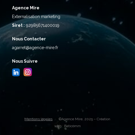
Agence Mire
Externalisation marketing
Siret :
92985671400019
Nous Contacter
agarret@agence-mire.fr
Nous Suivre
Mentions légales
·
©Agence Mire, 2025 – Création
web :
Baticomm