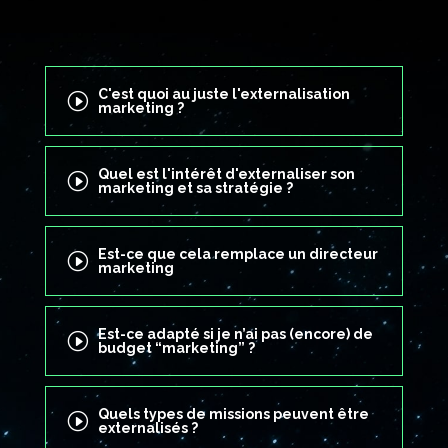
C'est quoi au juste l'externalisation
I
marketing ?
Quel est l'intérêt d'externaliser son
I
marketing et sa stratégie ?
Est-ce que cela remplace un directeur
I
marketing
Est-ce adapté si je n’ai pas (encore) de
I
budget “marketing” ?
Quels types de missions peuvent être
I
externalisés ?