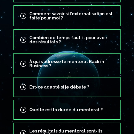
Comment savoir si l’externalisation est
I
faite pour moi ?
Combien de temps faut-il pour avoir
I
des résultats ?
À qui s’adresse le mentorat Back in
I
Business ?
I
Est-ce adapté si je débute ?
I
Quelle est la durée du mentorat ?
Les résultats du mentorat sont-ils
I